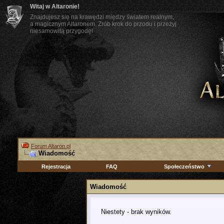
Witaj w Altaronie!
Znajdujesz się na krawędzi między światem realnym,
a magicznym Altaronem. Zrób krok do przodu i przeżyj
niesamowitą przygodę!
Forum Altaron.pl
Wiadomość
Rejestracja
FAQ
Społeczeństwo
Wiadomość
Niestety - brak wyników.