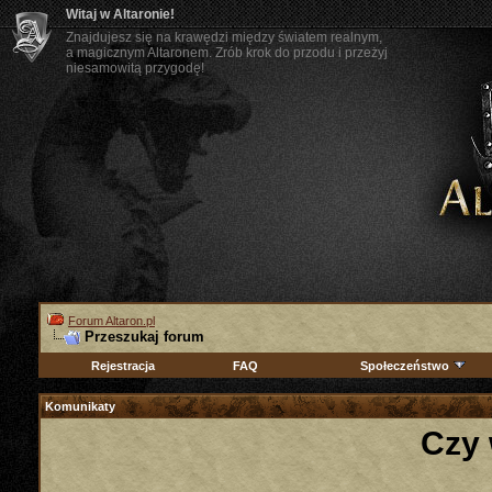
Witaj w Altaronie!
Znajdujesz się na krawędzi między światem realnym,
a magicznym Altaronem. Zrób krok do przodu i przeżyj
niesamowitą przygodę!
Forum Altaron.pl
Przeszukaj forum
Rejestracja
FAQ
Społeczeństwo
Komunikaty
Czy 