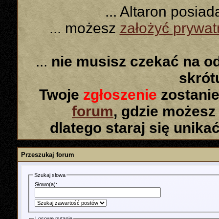
... Altaron posia
... możesz
założyć prywa
...
nie musisz czekać na o
skró
Twoje
zgłoszenie
zostanie
forum
, gdzie możesz
dlatego staraj się unika
Przeszukaj forum
Szukaj słowa
Słowo(a):
Losowe pytanie