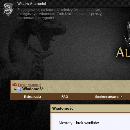
Witaj w Altaronie!
Znajdujesz się na krawędzi między światem realnym,
a magicznym Altaronem. Zrób krok do przodu i przeżyj
niesamowitą przygodę!
Forum Altaron.pl
Wiadomość
Rejestracja
FAQ
Społeczeństwo
Wiadomość
Niestety - brak wyników.