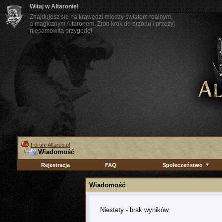
Witaj w Altaronie!
Znajdujesz się na krawędzi między światem realnym,
a magicznym Altaronem. Zrób krok do przodu i przeżyj
niesamowitą przygodę!
Forum Altaron.pl
Wiadomość
Rejestracja
FAQ
Społeczeństwo
Wiadomość
Niestety - brak wyników.