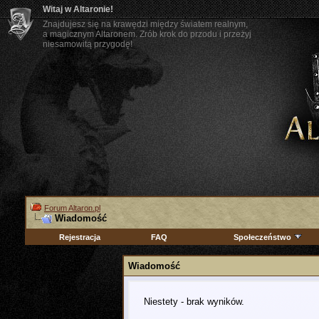
Witaj w Altaronie!
Znajdujesz się na krawędzi między światem realnym,
a magicznym Altaronem. Zrób krok do przodu i przeżyj
niesamowitą przygodę!
Forum Altaron.pl
Wiadomość
Rejestracja
FAQ
Społeczeństwo
Wiadomość
Niestety - brak wyników.