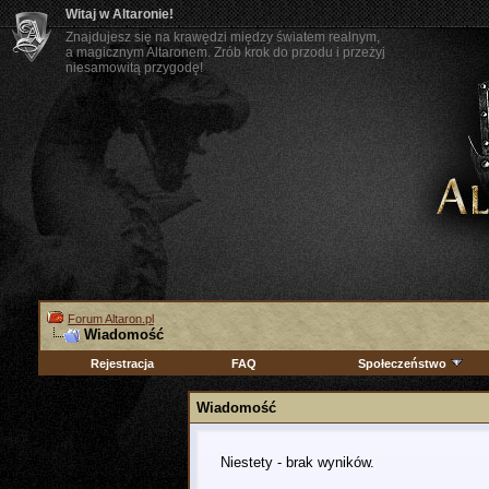
Witaj w Altaronie!
Znajdujesz się na krawędzi między światem realnym,
a magicznym Altaronem. Zrób krok do przodu i przeżyj
niesamowitą przygodę!
Forum Altaron.pl
Wiadomość
Rejestracja
FAQ
Społeczeństwo
Wiadomość
Niestety - brak wyników.