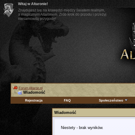
Witaj w Altaronie!
Znajdujesz się na krawędzi między światem realnym,
a magicznym Altaronem. Zrób krok do przodu i przeżyj
niesamowitą przygodę!
Forum Altaron.pl
Wiadomość
Rejestracja
FAQ
Społeczeństwo
Wiadomość
Niestety - brak wyników.