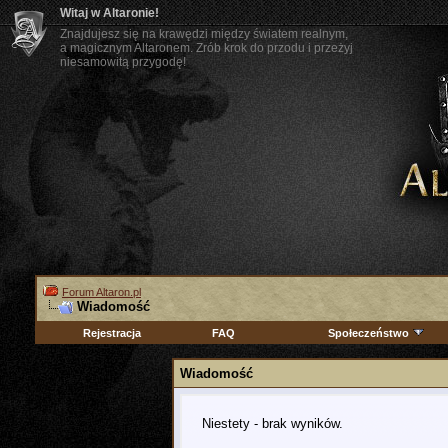
Witaj w Altaronie!
Znajdujesz się na krawędzi między światem realnym,
a magicznym Altaronem. Zrób krok do przodu i przeżyj
niesamowitą przygodę!
Forum Altaron.pl
Wiadomość
Rejestracja
FAQ
Społeczeństwo
Wiadomość
Niestety - brak wyników.