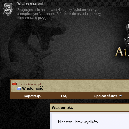
Witaj w Altaronie!
Znajdujesz się na krawędzi między światem realnym,
a magicznym Altaronem. Zrób krok do przodu i przeżyj
niesamowitą przygodę!
Forum Altaron.pl
Wiadomość
Rejestracja
FAQ
Społeczeństwo
Wiadomość
Niestety - brak wyników.