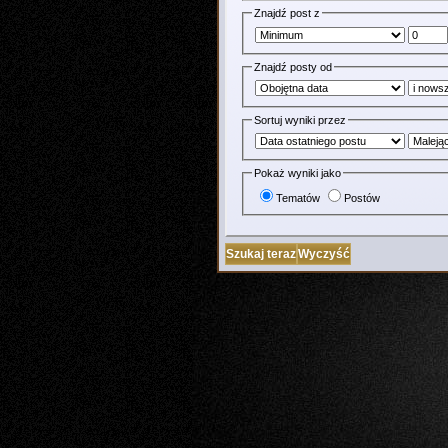
Znajdź post z
Znajdź posty od
Sortuj wyniki przez
Pokaż wyniki jako
Tematów
Postów