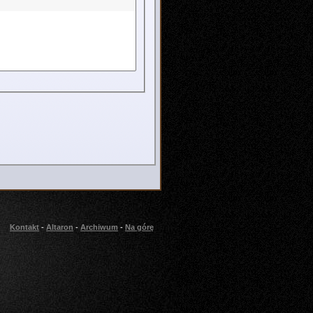
Kontakt
-
Altaron
-
Archiwum
-
Na górę