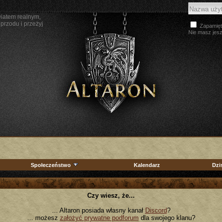
wiatem realnym,
przodu i przeżyj
Zapamięt
Nie masz jes
Społeczeństwo
Kalendarz
Dzi
Czy wiesz, że...
... Altaron posiada własny kanał
Discord
?
... możesz
założyć prywatne podforum
dla swojego klanu?