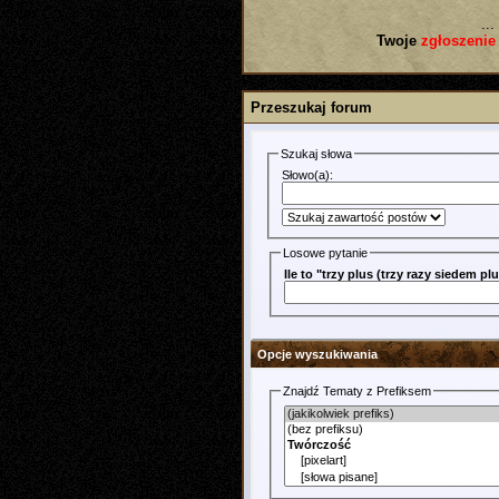
...
Twoje
zgłoszenie
Przeszukaj forum
Szukaj słowa
Słowo(a):
Losowe pytanie
Ile to "trzy plus (trzy razy siedem 
Opcje wyszukiwania
Znajdź Tematy z Prefiksem