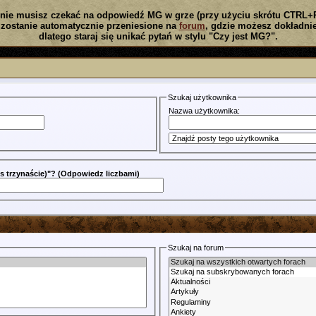
nie musisz czekać na odpowiedź MG w grze (przy użyciu skrótu CTRL+
zostanie automatycznie przeniesione na
forum
, gdzie możesz dokładnie
dlatego staraj się unikać pytań w stylu "Czy jest MG?".
Szukaj użytkownika
Nazwa użytkownika:
plus trzynaście)"? (Odpowiedz liczbami)
Szukaj na forum