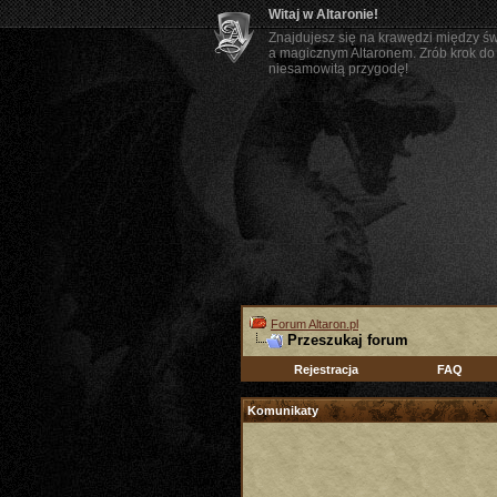
Witaj w Altaronie!
Znajdujesz się na krawędzi między ś
a magicznym Altaronem. Zrób krok do 
niesamowitą przygodę!
Forum Altaron.pl
Przeszukaj forum
Rejestracja
FAQ
Komunikaty