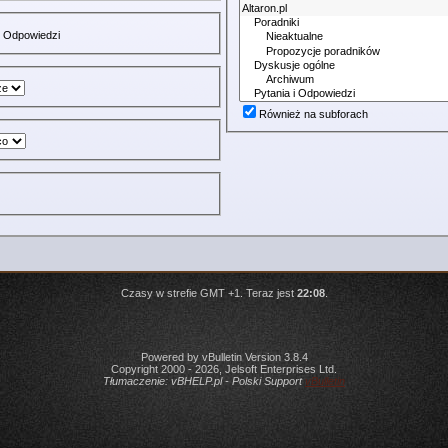
Odpowiedzi
Również na subforach
Czasy w strefie GMT +1. Teraz jest
22:08
.
Powered by vBulletin Version 3.8.4
Copyright 2000 - 2026, Jelsoft Enterprises Ltd.
Tłumaczenie:
vBHELP.pl - Polski Support
vBulletin