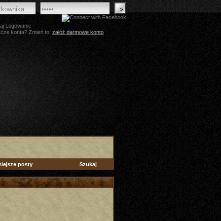
aj Logowanie
zcze konta? Zmień to!
załóż darmowe konto
siejsze posty
Szukaj