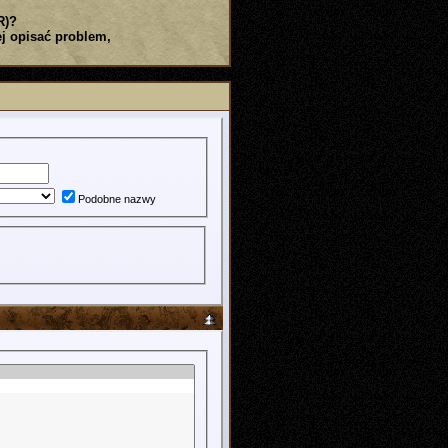
R)?
j opisać problem,
Podobne nazwy