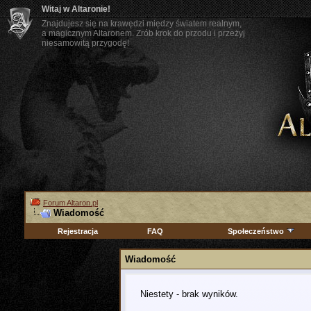
Witaj w Altaronie!
Znajdujesz się na krawędzi między światem realnym,
a magicznym Altaronem. Zrób krok do przodu i przeżyj
niesamowitą przygodę!
Forum Altaron.pl
Wiadomość
Rejestracja
FAQ
Społeczeństwo
Wiadomość
Niestety - brak wyników.