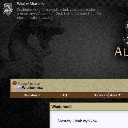
Witaj w Altaronie!
Znajdujesz się na krawędzi między światem realnym,
a magicznym Altaronem. Zrób krok do przodu i przeżyj
niesamowitą przygodę!
Forum Altaron.pl
Wiadomość
Rejestracja
FAQ
Społeczeństwo
Wiadomość
Niestety - brak wyników.