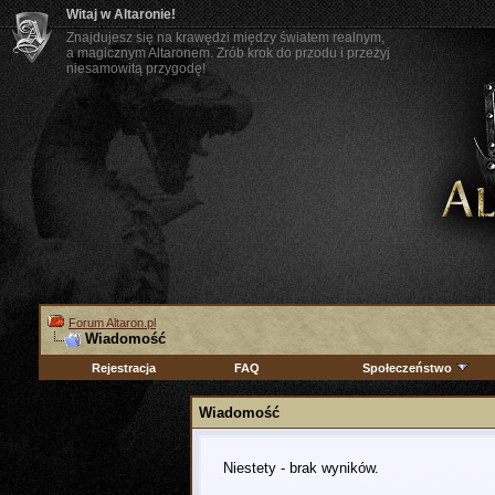
Witaj w Altaronie!
Znajdujesz się na krawędzi między światem realnym,
a magicznym Altaronem. Zrób krok do przodu i przeżyj
niesamowitą przygodę!
Forum Altaron.pl
Wiadomość
Rejestracja
FAQ
Społeczeństwo
Wiadomość
Niestety - brak wyników.