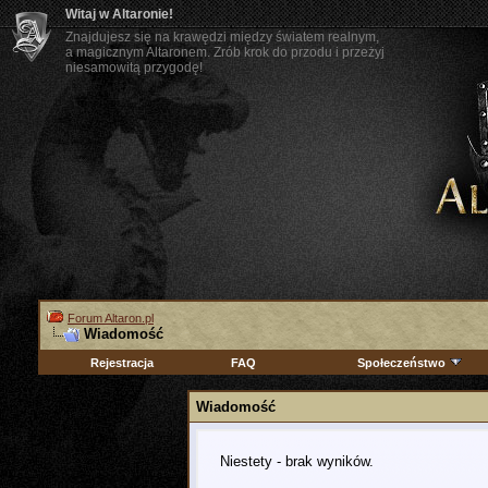
Witaj w Altaronie!
Znajdujesz się na krawędzi między światem realnym,
a magicznym Altaronem. Zrób krok do przodu i przeżyj
niesamowitą przygodę!
Forum Altaron.pl
Wiadomość
Rejestracja
FAQ
Społeczeństwo
Wiadomość
Niestety - brak wyników.