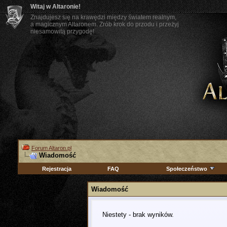
Witaj w Altaronie!
Znajdujesz się na krawędzi między światem realnym,
a magicznym Altaronem. Zrób krok do przodu i przeżyj
niesamowitą przygodę!
Forum Altaron.pl
Wiadomość
Rejestracja
FAQ
Społeczeństwo
Wiadomość
Niestety - brak wyników.