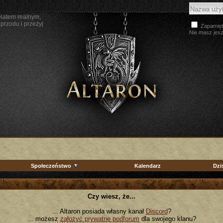
wiatem realnym,
przodu i przeżyj
Zapamięt
Nie masz jes
Społeczeństwo
Kalendarz
Dzi
Czy wiesz, że...
... Altaron posiada własny kanał
Discord
?
... możesz
założyć prywatne podforum
dla swojego klanu?