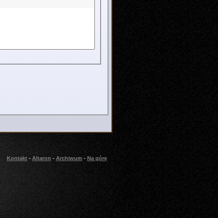
Kontakt
-
Altaron
-
Archiwum
-
Na górę