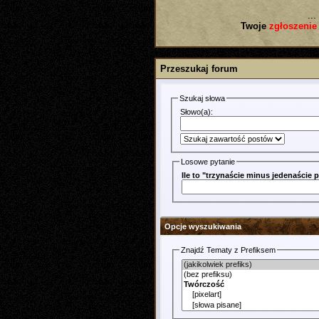
...
Twoje
zgłoszenie
Przeszukaj forum
Szukaj słowa
Słowo(a):
Losowe pytanie
Ile to "trzynaście minus jedenaście
Opcje wyszukiwania
Znajdź Tematy z Prefiksem