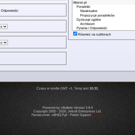
Odpowiedzi
Również na subforach
Czasy w strefie GMT +1. Teraz jest
10:31
.
Powered by vBulletin Version 3.8.4
Copyright 2000 - 2026, Jelsoft Enterprises Ltd.
Tłumaczenie:
vBHELP.pl - Polski Support
vBulletin