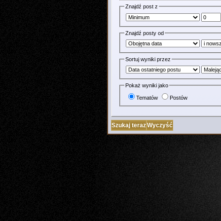
Znajdź post z
Znajdź posty od
Sortuj wyniki przez
Pokaż wyniki jako
Tematów
Postów