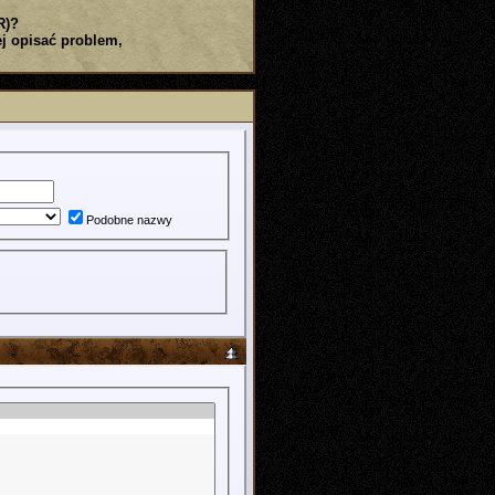
R)?
j opisać problem,
Podobne nazwy