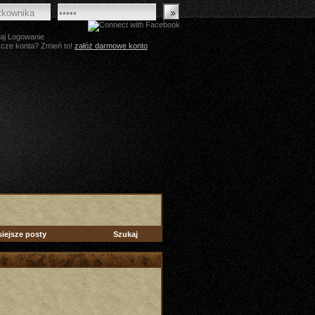
aj Logowanie
zcze konta? Zmień to!
załóż darmowe konto
siejsze posty
Szukaj