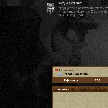
Witaj w Altaronie!
Znajdujesz się na krawędzi między ś
a magicznym Altaronem. Zrób krok do 
niesamowitą przygodę!
Forum Altaron.pl
Przeszukaj forum
Rejestracja
FAQ
Komunikaty