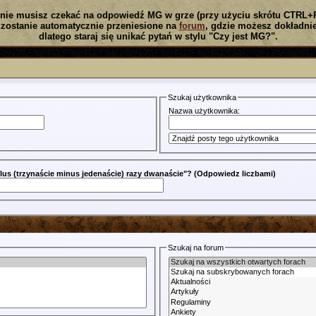
nie musisz czekać na odpowiedź MG w grze (przy użyciu skrótu CTRL+
zostanie automatycznie przeniesione na
forum
, gdzie możesz dokładnie
dlatego staraj się unikać pytań w stylu "Czy jest MG?".
Szukaj użytkownika
Nazwa użytkownika:
 plus (trzynaście minus jedenaście) razy dwanaście"? (Odpowiedz liczbami)
Szukaj na forum