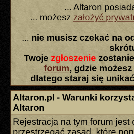
... Altaron posia
... możesz
założyć prywa
...
nie musisz czekać na o
skró
Twoje
zgłoszenie
zostanie
forum
, gdzie możesz
dlatego staraj się unika
Altaron.pl - Warunki korzyst
Altaron
Rejestracja na tym forum jes
przestrzegać zasad, które poni