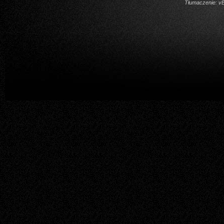
Tłumaczenie:
vB