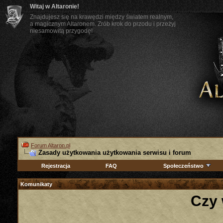
Witaj w Altaronie!
Znajdujesz się na krawędzi między światem realnym,
a magicznym Altaronem. Zrób krok do przodu i przeżyj
niesamowitą przygodę!
Forum Altaron.pl
Zasady użytkowania użytkowania serwisu i forum
Rejestracja
FAQ
Społeczeństwo
Komunikaty
Czy 