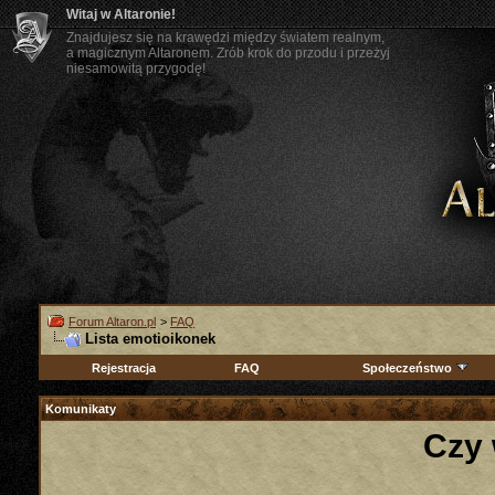
Witaj w Altaronie!
Znajdujesz się na krawędzi między światem realnym,
a magicznym Altaronem. Zrób krok do przodu i przeżyj
niesamowitą przygodę!
Forum Altaron.pl
>
FAQ
Lista emotioikonek
Rejestracja
FAQ
Społeczeństwo
Komunikaty
Czy 