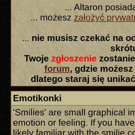
... Altaron posia
... możesz
założyć prywa
...
nie musisz czekać na o
skró
Twoje
zgłoszenie
zostanie
forum
, gdzie możesz
dlatego staraj się unika
Emotikonki
'Smilies' are small graphical 
emotion or feeling. If you have
likely familiar with the smilie