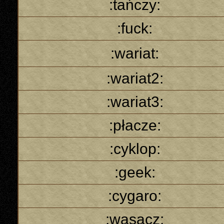
:tańczy:
:fuck:
:wariat:
:wariat2:
:wariat3:
:płacze:
:cyklop:
:geek:
:cygaro:
:wąsacz: