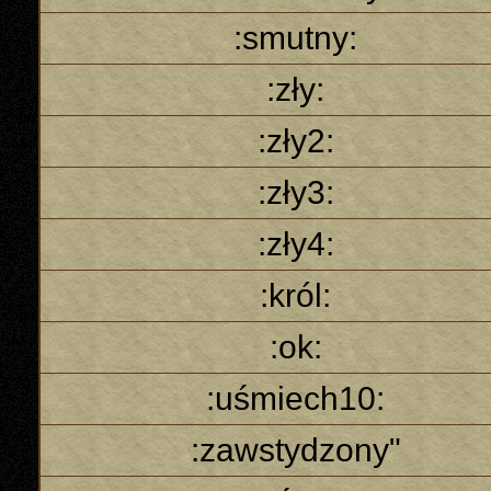
:smutny:
:zły:
:zły2:
:zły3:
:zły4:
:król:
:ok:
:uśmiech10:
:zawstydzony"