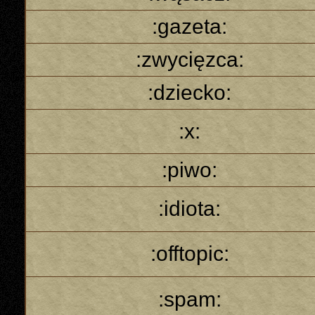
:gazeta:
:zwycięzca:
:dziecko:
:x:
:piwo:
:idiota:
:offtopic:
:spam: