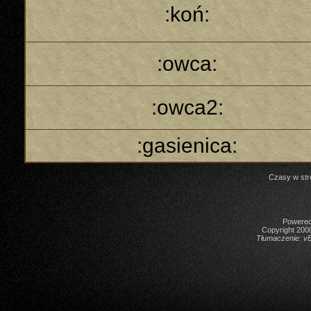
:koń:
:owca:
:owca2:
:gasienica:
Czasy w str
Powered 
Copyright 2000
Tłumaczenie:
vB