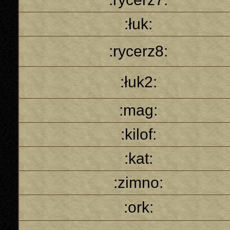
:łuk:
:rycerz8:
:łuk2:
:mag:
:kilof:
:kat:
:zimno:
:ork: