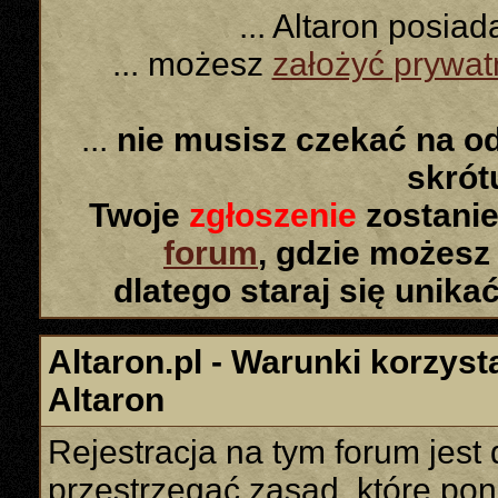
... Altaron posia
... możesz
założyć prywa
...
nie musisz czekać na o
skró
Twoje
zgłoszenie
zostanie
forum
, gdzie możesz
dlatego staraj się unika
Altaron.pl - Warunki korzyst
Altaron
Rejestracja na tym forum jes
przestrzegać zasad, które poni