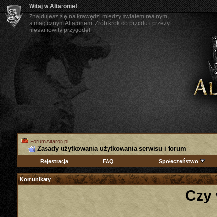
Witaj w Altaronie!
Znajdujesz się na krawędzi między światem realnym,
a magicznym Altaronem. Zrób krok do przodu i przeżyj
niesamowitą przygodę!
Forum Altaron.pl
Zasady użytkowania użytkowania serwisu i forum
Rejestracja
FAQ
Społeczeństwo
Komunikaty
Czy 