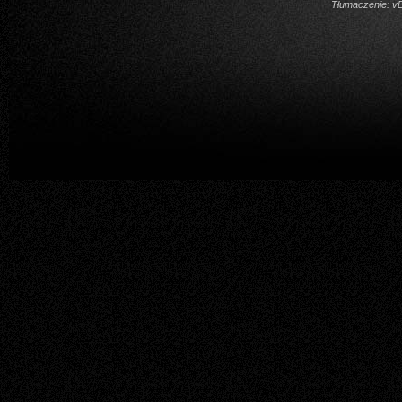
Tłumaczenie:
vB