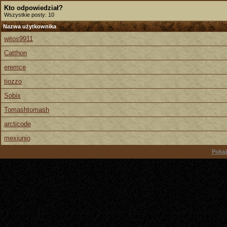
Kto odpowiedział?
Wszystkie posty: 10
Nazwa użytkownika
witos9911
Catthon
eremce
tiozzo
Sobix
Tomashtomash
arcticode
mexiunio
Pokaż