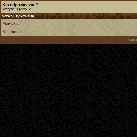
Kto odpowiedział?
Wszystkie posty: 2
Nazwa użytkownika
Mervakis
Katamaran
Pokaż