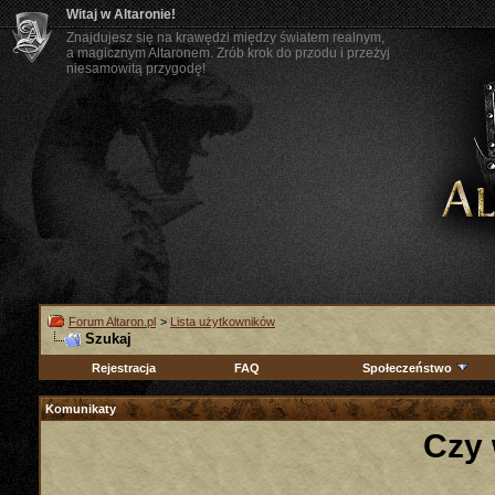
Witaj w Altaronie!
Znajdujesz się na krawędzi między światem realnym,
a magicznym Altaronem. Zrób krok do przodu i przeżyj
niesamowitą przygodę!
Forum Altaron.pl
>
Lista użytkowników
Szukaj
Rejestracja
FAQ
Społeczeństwo
Komunikaty
Czy 