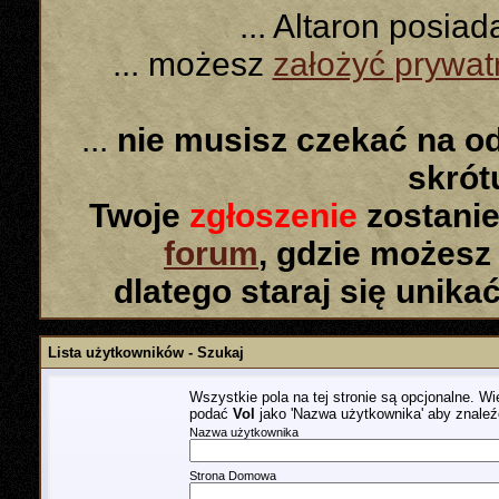
... Altaron posia
... możesz
założyć prywa
...
nie musisz czekać na o
skró
Twoje
zgłoszenie
zostanie
forum
, gdzie możesz
dlatego staraj się unika
Lista użytkowników - Szukaj
Wszystkie pola na tej stronie są opcjonalne. 
podać
Vol
jako 'Nazwa użytkownika' aby znale
Nazwa użytkownika
Strona Domowa