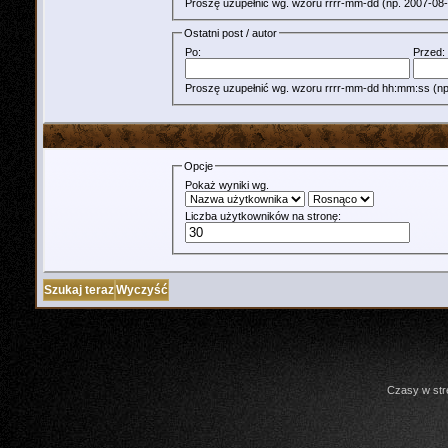
Proszę uzupełnić wg. wzoru rrrr-mm-dd (np. 2007
Ostatni post / autor
Po:
Przed:
Proszę uzupełnić wg. wzoru rrrr-mm-dd hh:mm:ss (np
Opcje
Pokaż wyniki wg.
Liczba użytkowników na stronę:
Czasy w str