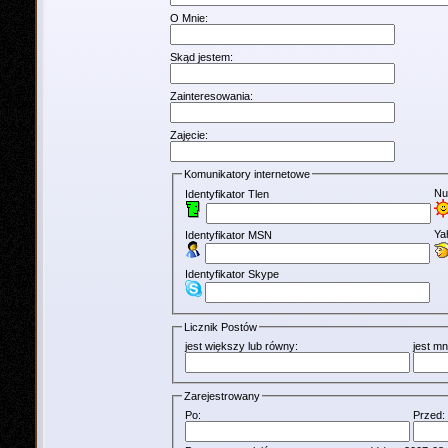
O Mnie:
Skąd jestem:
Zainteresowania:
Zajęcie:
Komunikatory internetowe
Nu
Identyfikator Tlen
Ya
Identyfikator MSN
Identyfikator Skype
Licznik Postów
jest większy lub równy:
jest mn
Zarejestrowany
Po:
Przed: