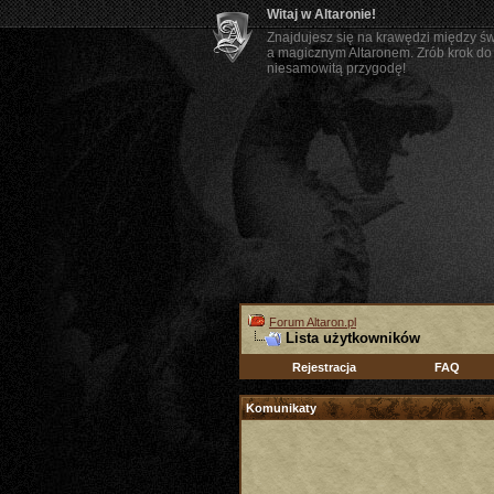
Witaj w Altaronie!
Znajdujesz się na krawędzi między ś
a magicznym Altaronem. Zrób krok do 
niesamowitą przygodę!
Forum Altaron.pl
Lista użytkowników
Rejestracja
FAQ
Komunikaty