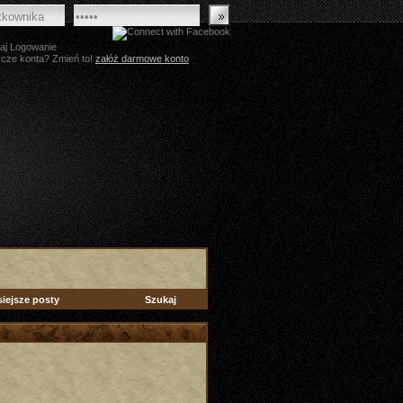
aj Logowanie
zcze konta? Zmień to!
załóż darmowe konto
siejsze posty
Szukaj