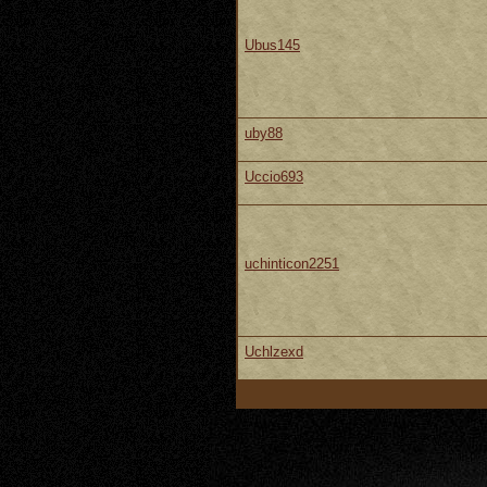
Ubus145
uby88
Uccio693
uchinticon2251
Uchlzexd