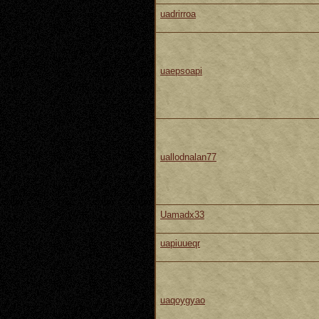
uadrirroa
uaepsoapi
uallodnalan77
Uamadx33
uapiuueqr
uaqoygyao