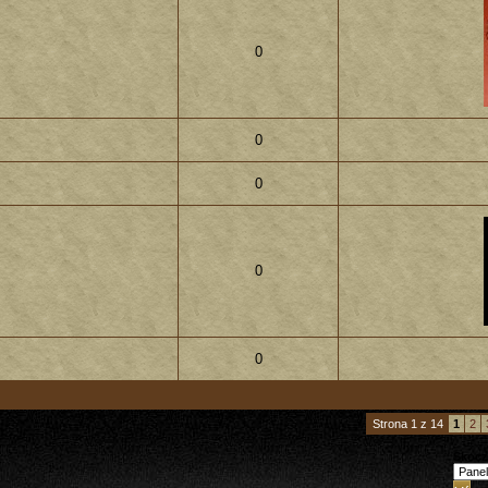
0
0
0
0
0
Strona 1 z 14
1
2
Skocz