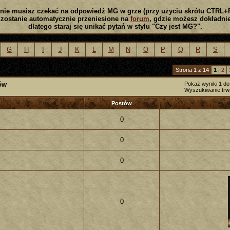
nie musisz czekać na odpowiedź MG w grze (przy użyciu skrótu CTRL+
zostanie automatycznie przeniesione na
forum
, gdzie możesz dokładnie
dlatego staraj się unikać pytań w stylu "Czy jest MG?".
G
H
I
J
K
L
M
N
O
P
Q
R
S
Strona 1 z 14
1
2
ów
Pokaż wyniki 1 do
Wyszukiwanie trw
Postów
0
0
0
0