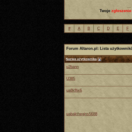
...
Twoje
zgłoszenie
#
A
B
C
D
E
F
Forum Altaron.pl: Lista użytkownik
Nazwa użytkownika
u2bann
U385
ua8kfhx6
uabakthegins5688