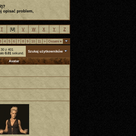
R)?
j opisać problem,
T
[
U
]
V
W
X
Y
Z
3
4
5
6
7
8
9
10
11
>
Ostatni
»
 30 z 401
Szukaj użytkowników
ało
0.01
sekund.
Avatar