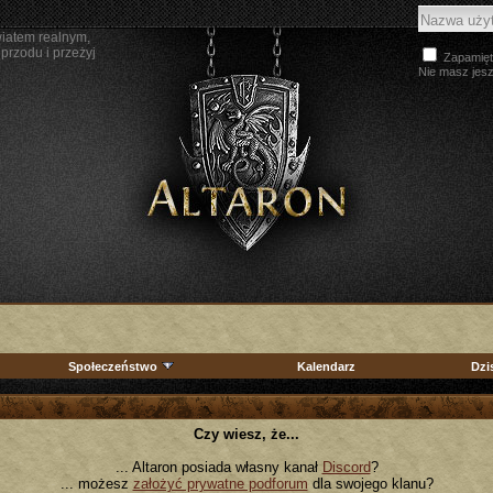
wiatem realnym,
przodu i przeżyj
Zapamięt
Nie masz jes
Społeczeństwo
Kalendarz
Dzi
Czy wiesz, że...
... Altaron posiada własny kanał
Discord
?
... możesz
założyć prywatne podforum
dla swojego klanu?