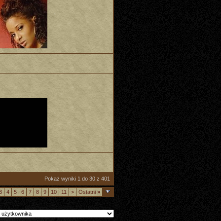
Pokaż wyniki 1 do 30 z 401
3
4
5
6
7
8
9
10
11
>
Ostatni
»
 do forum