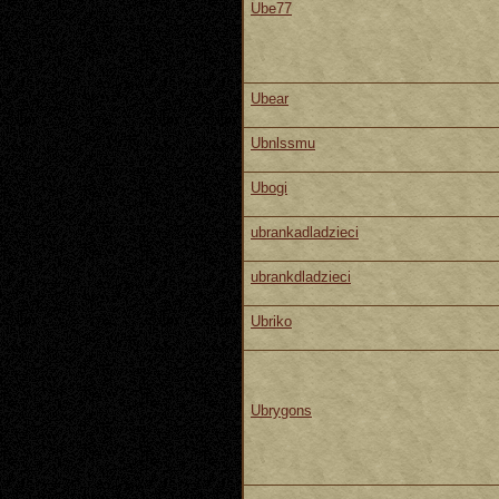
Ube77
Ubear
Ubnlssmu
Ubogi
ubrankadladzieci
ubrankdladzieci
Ubriko
Ubrygons