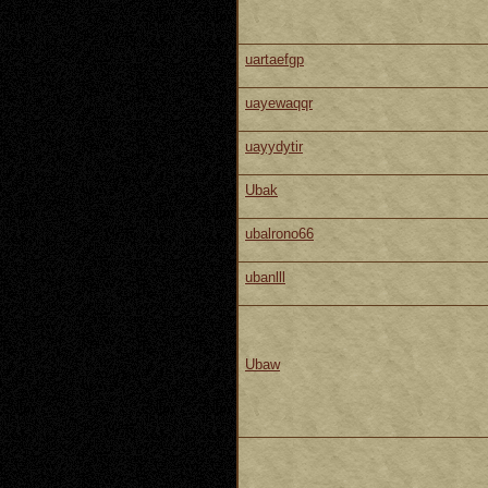
uartaefgp
uayewaqqr
uayydytir
Ubak
ubalrono66
ubanlll
Ubaw