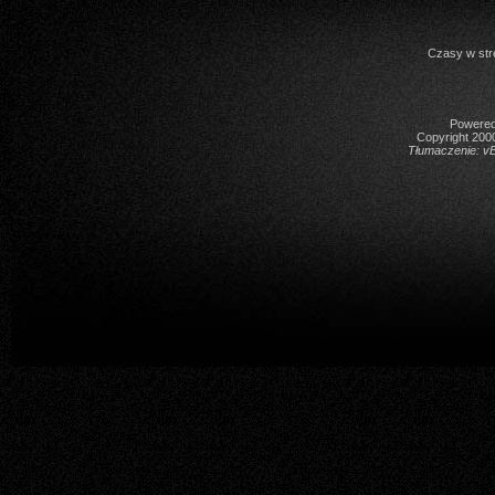
Czasy w str
Powered 
Copyright 2000
Tłumaczenie:
vB