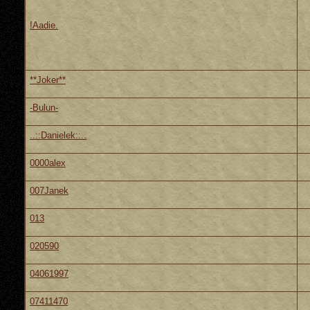
!Aadie.
**Joker**
-Bulun-
..::Danielek::..
0000alex
007Janek
013
020590
04061997
07411470