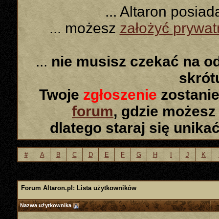
... Altaron posia
... możesz
założyć prywa
...
nie musisz czekać na o
skró
Twoje
zgłoszenie
zostanie
forum
, gdzie możesz
dlatego staraj się unika
#
A
B
C
D
E
F
G
H
I
J
K
Forum Altaron.pl: Lista użytkowników
Nazwa użytkownika