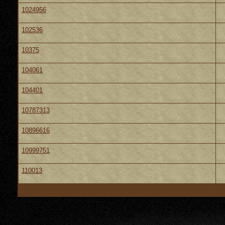
1024956
102536
10375
104061
104401
10787313
10896616
10999751
110013