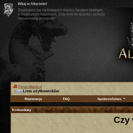
Witaj w Altaronie!
Znajdujesz się na krawędzi między światem realnym,
a magicznym Altaronem. Zrób krok do przodu i przeżyj
niesamowitą przygodę!
Forum Altaron.pl
Lista użytkowników
Rejestracja
FAQ
Społeczeństwo
Komunikaty
Czy 