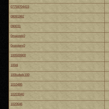
07759704415
08091992
090031
0majorek0
0xpioterx0
100500900
100di
100ludwik100
1010485
10203040
1020646