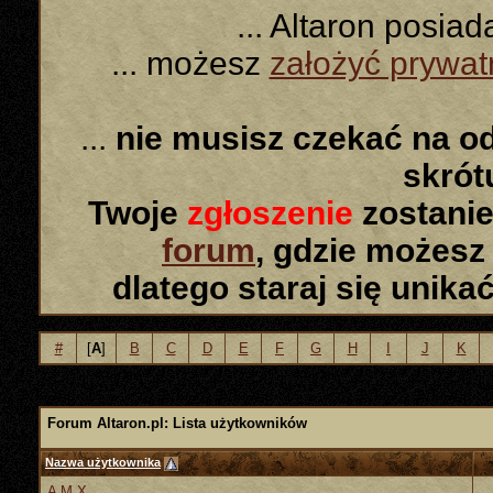
... Altaron posia
... możesz
założyć prywa
...
nie musisz czekać na o
skró
Twoje
zgłoszenie
zostanie
forum
, gdzie możesz
dlatego staraj się unika
#
[
A
]
B
C
D
E
F
G
H
I
J
K
Forum Altaron.pl: Lista użytkowników
Nazwa użytkownika
A M X