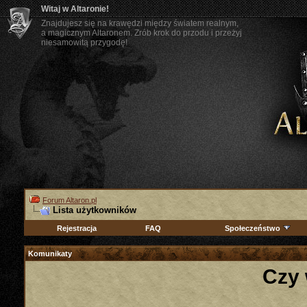
Witaj w Altaronie!
Znajdujesz się na krawędzi między światem realnym,
a magicznym Altaronem. Zrób krok do przodu i przeżyj
niesamowitą przygodę!
Forum Altaron.pl
Lista użytkowników
Rejestracja
FAQ
Społeczeństwo
Komunikaty
Czy 