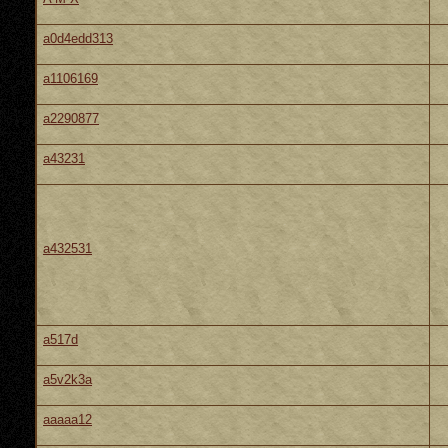
a0d4edd313
a1106169
a2290877
a43231
a432531
a517d
a5v2k3a
aaaaa12