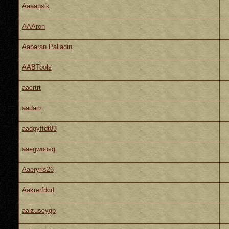
Aaaapsik
AAAron
Aabaran Palladin
AABTools
aacrtrt
aadam
aadgyffdt83
aaegwoosq
Aaeryris26
Aakrerfdcd
aalzuscygb