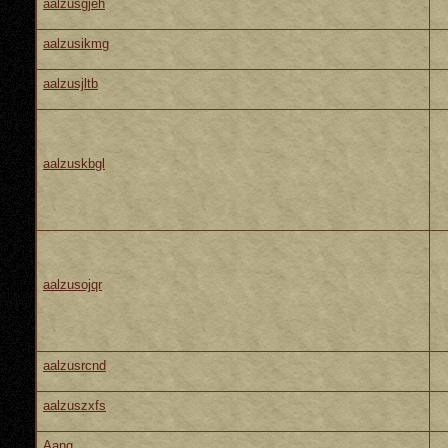
aalzusgjeh
aalzusikmg
aalzusjltb
aalzuskbgl
aalzusojqr
aalzusrcnd
aalzuszxfs
Aang