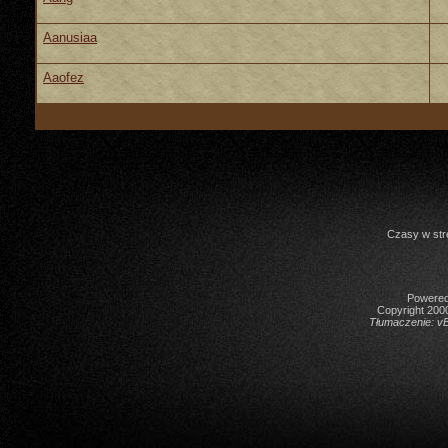
Aanusiaa
Aaofez
Czasy w str
Powered 
Copyright 2000
Tłumaczenie:
vB