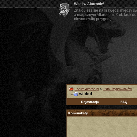
Witaj w Altaronie!
Znajdujesz się na krawędzi między ś
a magicznym Altaronem. Zrób krok do 
niesamowitą przygodę!
Forum Altaron.pl
>
Lista użytkowników
wilddd
Rejestracja
FAQ
Komunikaty