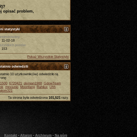
R)?
j opisać problem,
ni statystyki
rejestrowany
11-02-18
szystkich postów
153
Pokaż Wszystkie Statystyki
tatnio odwiedzili
tatnio 10 użytkownik(ów) odwiedziło tą
ronę:
11500
6720421
demian1988
GdowTeam
ok
mexiunio
Moonfang
Rahilux
Uhh
ujtom321
Ta strona była odwiedzona
101,521
razy.
Kontakt
-
Altaron
-
Archiwum
-
Na górę