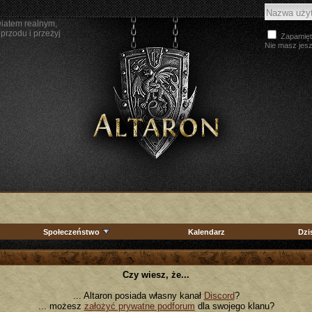
wiatem realnym,
przodu i przeżyj
Zapamięt
Nie masz jes
Społeczeństwo
Kalendarz
Dzi
Czy wiesz, że...
... Altaron posiada własny kanał
Discord
?
... możesz
założyć prywatne podforum
dla swojego klanu?