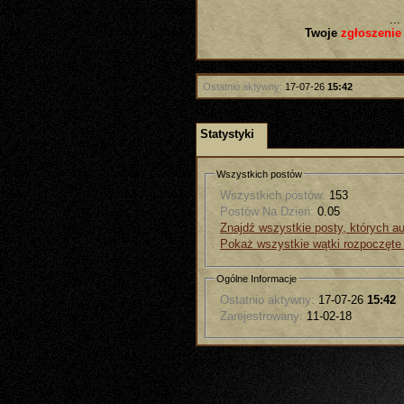
...
Twoje
zgłoszenie
Ostatnio aktywny:
17-07-26
15:42
Statystyki
Wszystkich postów
Wszystkich postów:
153
Postów Na Dzień:
0.05
Znajdź wszystkie posty, których au
Pokaż wszystkie wątki rozpoczęte
Ogólne Informacje
Ostatnio aktywny:
17-07-26
15:42
Zarejestrowany:
11-02-18