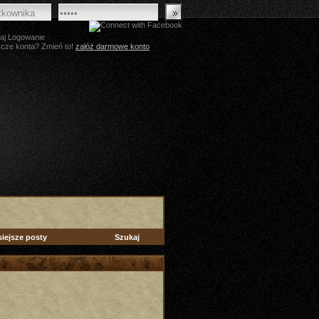
aj Logowanie
zcze konta? Zmień to!
załóż darmowe konto
siejsze posty
Szukaj