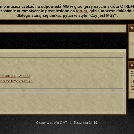
nie musisz czekać na odpowiedź MG w grze (przy użyciu skrótu CTRL+
zostanie automatycznie przeniesione na
forum
, gdzie możesz dokładnie
dlatego staraj się unikać pytań w stylu "Czy jest MG?".
Mi
Za
W
Os
Os
torem jest wilddd
st
 przez użytkownika
5
kr
w
Czasy w strefie GMT +1. Teraz jest
14:19
.