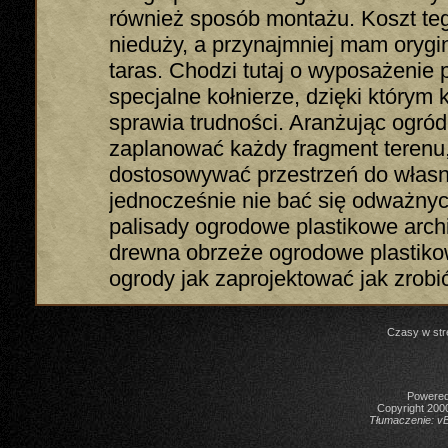
również sposób montażu. Koszt teg
nieduży, a przynajmniej mam orygin
taras. Chodzi tutaj o wyposażenie
specjalne kołnierze, dzięki którym 
sprawia trudności. Aranżując ogród
zaplanować każdy fragment terenu
dostosowywać przestrzeń do własn
jednocześnie nie bać się odważnyc
palisady ogrodowe plastikowe arch
drewna obrzeże ogrodowe plastik
ogrody jak zaprojektować jak zrobić
Czasy w str
Powered 
Copyright 2000
Tłumaczenie:
vB