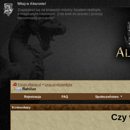
Witaj w Altaronie!
Znajdujesz się na krawędzi między światem realnym,
a magicznym Altaronem. Zrób krok do przodu i przeżyj
niesamowitą przygodę!
Forum Altaron.pl
>
Lista użytkowników
Rahilux
Rejestracja
FAQ
Społeczeństwo
Komunikaty
Czy 