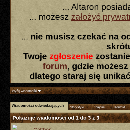
... Altaron posia
... możesz
założyć prywa
...
nie musisz czekać na o
skró
Twoje
zgłoszenie
zostanie
forum
, gdzie możesz
dlatego staraj się unika
Wyślij wiadomość
Wiadomości odwiedzających
Statystyki
Znajomi
Kontakt
Pokazuje wiadomości od 1 do
3
z
3
Catthon