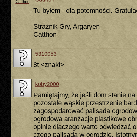
Tu byłem - dla potomności. Gratula
Strażnik Gry, Argaryen
Catthon
5310053
8t <znaki>
koby2000
Pamiętajmy, że jeśli dom stanie na 
pozostałe wąskie przestrzenie bar
zagospodarować palisada ogrodowa 
ogrodowa aranżacje plastikowe ob
opinie dlaczego warto odwiedzać o
czego palisada w ogrodzie. Istotn