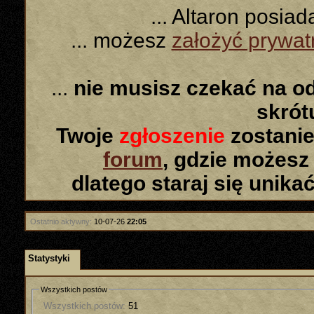
... Altaron posia
... możesz
założyć prywa
...
nie musisz czekać na o
skró
Twoje
zgłoszenie
zostanie
forum
, gdzie możesz
dlatego staraj się unika
Ostatnio aktywny:
10-07-26
22:05
Statystyki
Wszystkich postów
Wszystkich postów:
51