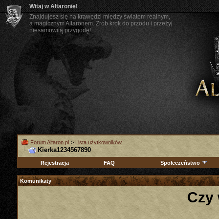
Witaj w Altaronie!
Znajdujesz się na krawędzi między światem realnym,
a magicznym Altaronem. Zrób krok do przodu i przeżyj
niesamowitą przygodę!
Forum Altaron.pl
>
Lista użytkowników
Kierka1234567890
Rejestracja
FAQ
Społeczeństwo
Komunikaty
Czy 