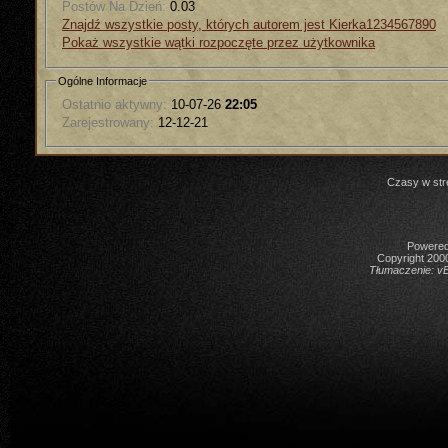
Postów Na Dzień:
0.03
Znajdź wszystkie posty, których autorem jest Kierka1234567890
Pokaż wszystkie wątki rozpoczęte przez użytkownika
Ogólne Informacje
Ostatnio aktywny:
10-07-26
22:05
Zarejestrowany:
12-12-21
Czasy w str
Powered 
Copyright 2000
Tłumaczenie:
vB