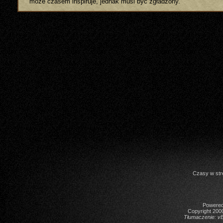
może czasem inspiruje, jednak musi być zgładzony."
Czasy w str
Powered 
Copyright 2000
Tłumaczenie:
vB