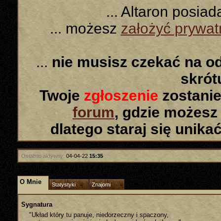
... Altaron posia
... możesz
założyć prywa
...
nie musisz czekać na o
skró
Twoje
zgłoszenie
zostanie
forum
, gdzie możesz
dlatego staraj się unika
Ostatnio aktywny:
04-04-22
15:35
O Mnie
Statystyki
Znajomi
Sygnatura
"Układ który tu panuje, niedorzeczny i spaczony,