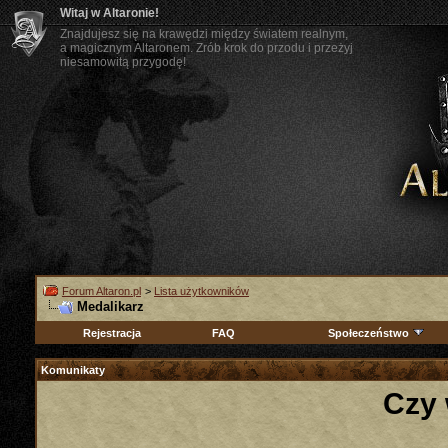
Witaj w Altaronie!
Znajdujesz się na krawędzi między światem realnym,
a magicznym Altaronem. Zrób krok do przodu i przeżyj
niesamowitą przygodę!
Forum Altaron.pl
>
Lista użytkowników
Medalikarz
Rejestracja
FAQ
Społeczeństwo
Komunikaty
Czy 