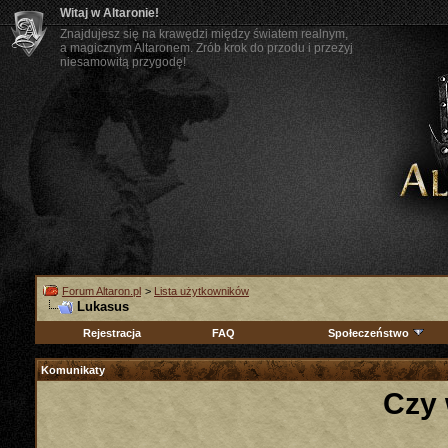
Witaj w Altaronie!
Znajdujesz się na krawędzi między światem realnym,
a magicznym Altaronem. Zrób krok do przodu i przeżyj
niesamowitą przygodę!
Forum Altaron.pl
>
Lista użytkowników
Lukasus
Rejestracja
FAQ
Społeczeństwo
Komunikaty
Czy 