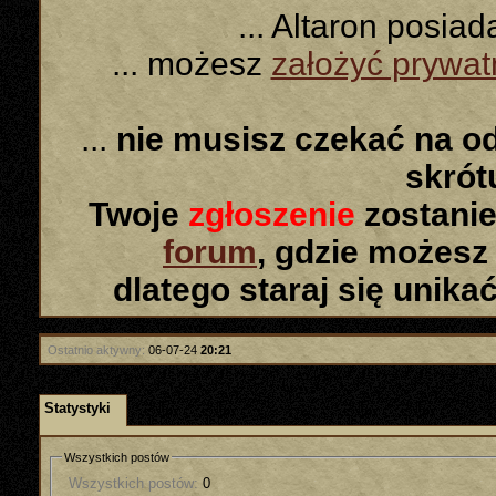
... Altaron posia
... możesz
założyć prywa
...
nie musisz czekać na o
skró
Twoje
zgłoszenie
zostanie
forum
, gdzie możesz
dlatego staraj się unika
Ostatnio aktywny:
06-07-24
20:21
Statystyki
Wszystkich postów
Wszystkich postów:
0