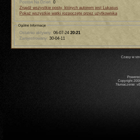
Postów Na Dzień:
0
Znajdź wszystkie posty, których autorem jest Lukasus
Pokaż wszystkie wątki rozpoczęte przez użytkownika
Ogólne Informacje
Ostatnio aktywny:
06-07-24
20:21
Zarejestrowany:
30-04-11
Czasy w str
Powered 
Copyright 2000
Tłumaczenie:
vB