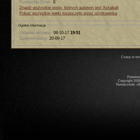
Postów Na Dzień:
0
Znajdź wszystkie posty, których autorem jest Xshaball
Pokaż wszystkie wątki rozpoczęte przez użytkownika
Ogólne Informacje
Ostatnio aktywny:
08-10-17
19:51
Zarejestrowany:
20-09-17
Czasy w str
Powered 
Copyright 2000
Tłumaczenie:
vB