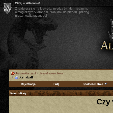
Witaj w Altaronie!
Znajdujesz się na krawędzi między światem realnym,
a magicznym Altaronem. Zrób krok do przodu i przeżyj
niesamowitą przygodę!
Forum Altaron.pl
>
Lista użytkowników
Xshaball
Rejestracja
FAQ
Społeczeństwo
Komunikaty
Czy 