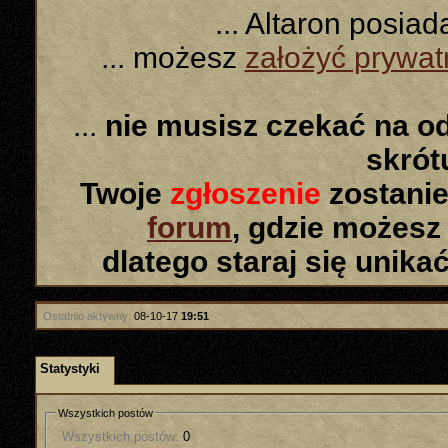
... Altaron posia
... możesz
założyć prywa
...
nie musisz czekać na o
skró
Twoje
zgłoszenie
zostanie
forum
, gdzie możesz
dlatego staraj się unika
Ostatnio aktywny:
08-10-17
19:51
Statystyki
Wszystkich postów
Wszystkich postów:
0