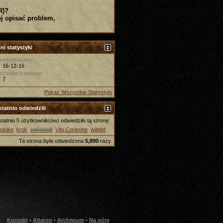
R)?
j opisać problem,
ni statystyki
rejestrowany
16-12-16
szystkich postów
7
Pokaż Wszystkie Statystyki
tatnio odwiedzili
tatnio 5 użytkownik(ów) odwiedziło tą stronę:
eduke
krok
sokoskiiii
Vito Corleone
wilddd
Ta strona była odwiedzona
5,890
razy.
Kontakt
-
Altaron
-
Archiwum
-
Na górę