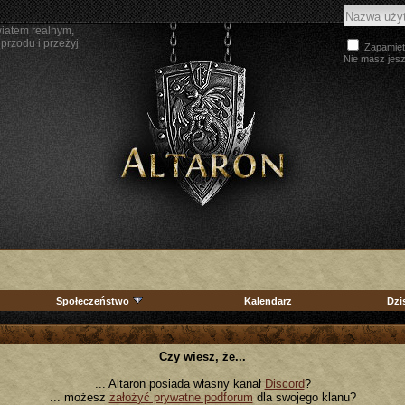
wiatem realnym,
przodu i przeżyj
Zapamięt
Nie masz jes
Społeczeństwo
Kalendarz
Dzi
Czy wiesz, że...
... Altaron posiada własny kanał
Discord
?
... możesz
założyć prywatne podforum
dla swojego klanu?