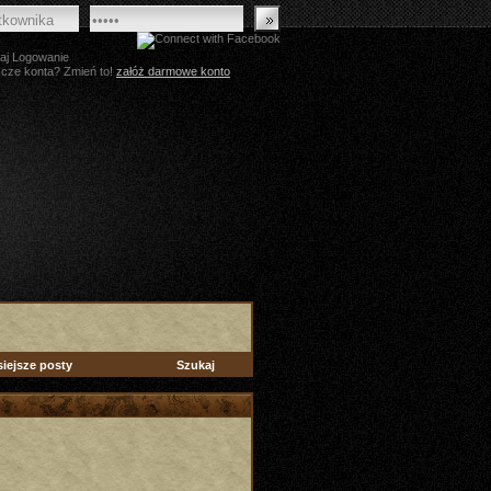
aj Logowanie
zcze konta? Zmień to!
załóż darmowe konto
siejsze posty
Szukaj