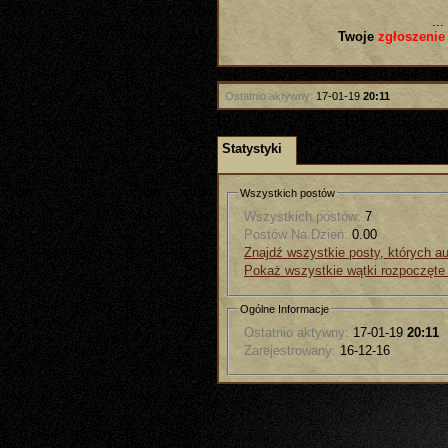
...
Twoje
zgłoszenie
Ostatnio aktywny:
17-01-19
20:11
Statystyki
Wszystkich postów
Wszystkich postów:
7
Postów Na Dzień:
0.00
Znajdź wszystkie posty, których au
Pokaż wszystkie wątki rozpoczęte
Ogólne Informacje
Ostatnio aktywny:
17-01-19
20:11
Zarejestrowany:
16-12-16