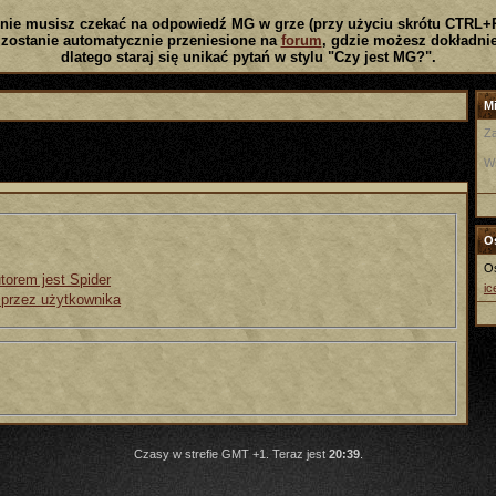
nie musisz czekać na odpowiedź MG w grze (przy użyciu skrótu CTRL+
zostanie automatycznie przeniesione na
forum
, gdzie możesz dokładnie
dlatego staraj się unikać pytań w stylu "Czy jest MG?".
Mi
Za
W
Os
Os
torem jest Spider
ic
 przez użytkownika
Czasy w strefie GMT +1. Teraz jest
20:39
.