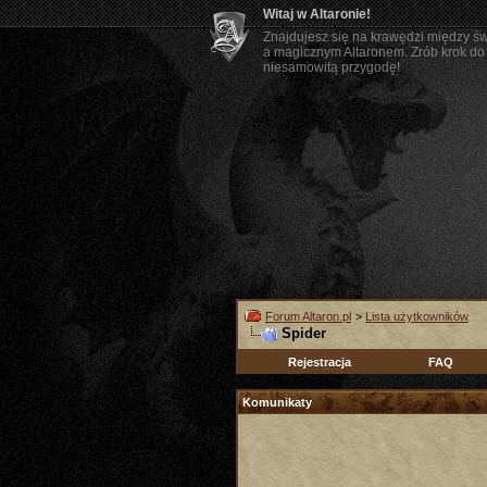
Witaj w Altaronie!
Znajdujesz się na krawędzi między ś
a magicznym Altaronem. Zrób krok do 
niesamowitą przygodę!
Forum Altaron.pl
>
Lista użytkowników
Spider
Rejestracja
FAQ
Komunikaty