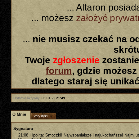
... Altaron posia
... możesz
założyć prywa
...
nie musisz czekać na o
skró
Twoje
zgłoszenie
zostanie
forum
, gdzie możesz
dlatego staraj się unika
Ostatnio aktywny:
03-01-22
21:49
O Mnie
Statystyki
Sygnatura
21:08 Hipolita: Smoczki! Najwspanialsze i najukochańsze! Najmilus