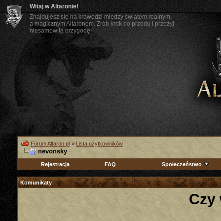
Witaj w Altaronie!
Znajdujesz się na krawędzi między światem realnym,
a magicznym Altaronem. Zrób krok do przodu i przeżyj
niesamowitą przygodę!
Forum Altaron.pl
>
Lista użytkowników
nevonsky
Rejestracja
FAQ
Społeczeństwo
Komunikaty
Czy 