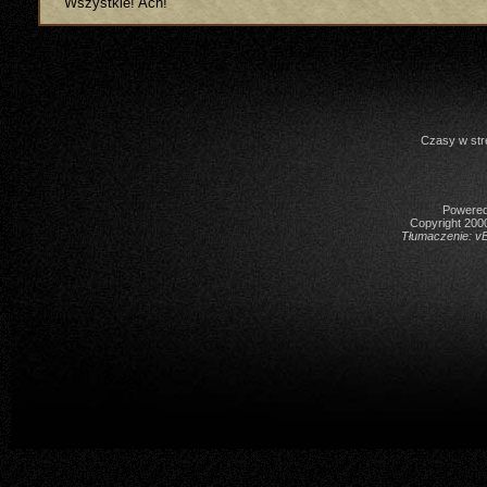
Wszystkie! Ach!
Czasy w str
Powered 
Copyright 2000
Tłumaczenie:
vB