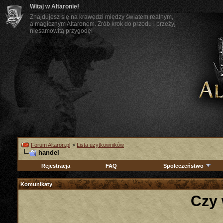
Witaj w Altaronie!
Znajdujesz się na krawędzi między światem realnym,
a magicznym Altaronem. Zrób krok do przodu i przeżyj
niesamowitą przygodę!
Forum Altaron.pl
>
Lista użytkowników
handel
Rejestracja
FAQ
Społeczeństwo
Komunikaty
Czy 