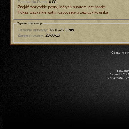
Postów Na Dzień:
0.00
Znajdź wszystkie posty, których autorem jest handel
Pokaż wszystkie wątki rozpoczęte przez użytkownika
Ogólne Informacje
Ostatnio aktywny:
18-10-25
11:05
Zarejestrowany:
23-03-15
Czasy w str
Powered 
Copyright 2000
Tłumaczenie:
vB