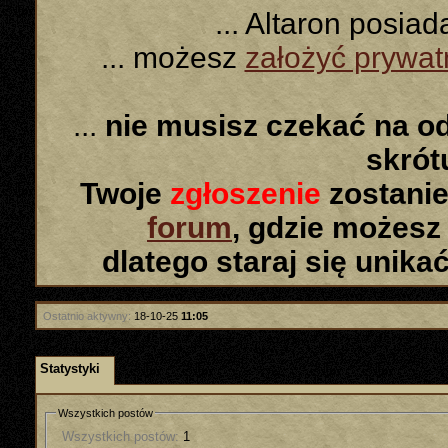
... Altaron posia
... możesz
założyć prywa
...
nie musisz czekać na o
skró
Twoje
zgłoszenie
zostanie
forum
, gdzie możesz
dlatego staraj się unika
Ostatnio aktywny:
18-10-25
11:05
Statystyki
Wszystkich postów
Wszystkich postów:
1