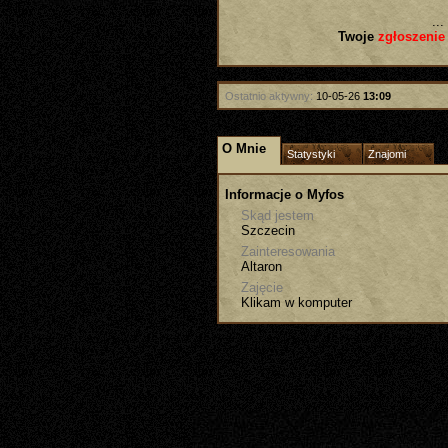
...
Twoje
zgłoszenie
Ostatnio aktywny:
10-05-26
13:09
O Mnie
Statystyki
Znajomi
Informacje o Myfos
Skąd jestem
Szczecin
Zainteresowania
Altaron
Zajęcie
Klikam w komputer