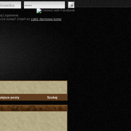
aj Logowanie
zcze konta? Zmień to!
załóż darmowe konto
siejsze posty
Szukaj