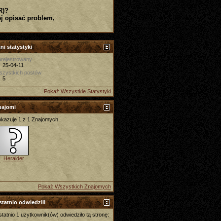
R)?
j opisać problem,
ni statystyki
rejestrowany
25-04-11
szystkich postów
5
Pokaż Wszystkie Statystyki
najomi
kazuje 1 z 1 Znajomych
Heralder
Pokaż Wszystkich Znajomych
tatnio odwiedzili
tatnio 1 użytkownik(ów) odwiedziło tą stronę: