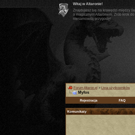
Witaj w Altaronie!
Znajdujesz się na krawędzi między ś
a magicznym Altaronem. Zrób krok do 
niesamowitą przygodę!
Forum Altaron.pl
>
Lista użytkowników
Myfos
Rejestracja
FAQ
Komunikaty