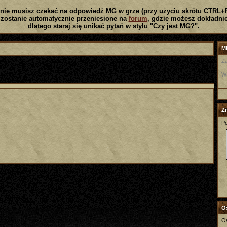
nie musisz czekać na odpowiedź MG w grze (przy użyciu skrótu CTRL+
zostanie automatycznie przeniesione na
forum
, gdzie możesz dokładnie
dlatego staraj się unikać pytań w stylu "Czy jest MG?".
Mi
Za
W
Z
Po
Os
Os