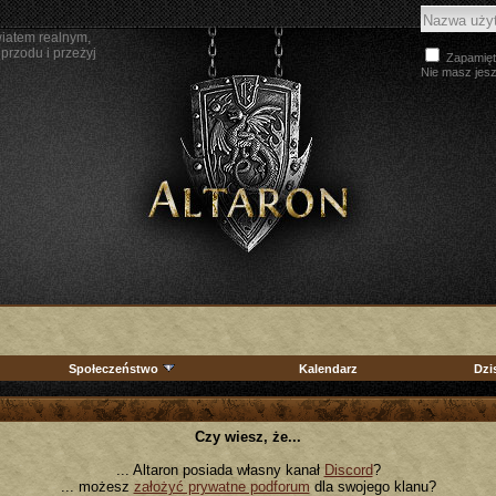
wiatem realnym,
przodu i przeżyj
Zapamięt
Nie masz jes
Społeczeństwo
Kalendarz
Dzi
Czy wiesz, że...
... Altaron posiada własny kanał
Discord
?
... możesz
założyć prywatne podforum
dla swojego klanu?