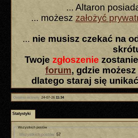
... Altaron posia
... możesz
założyć prywa
...
nie musisz czekać na o
skró
Twoje
zgłoszenie
zostanie
forum
, gdzie możesz
dlatego staraj się unika
Ostatnio aktywny:
24-07-26
11:34
Statystyki
Wszystkich postów
Wszystkich postów:
57