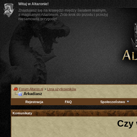
Witaj w Altaronie!
Znajdujesz się na krawędzi między światem realnym,
a magicznym Altaronem. Zrób krok do przodu i przeżyj
niesamowitą przygodę!
Forum Altaron.pl
>
Lista użytkowników
Arkadiasz
Rejestracja
FAQ
Społeczeństwo
Komunikaty
Czy 