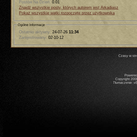
Postów Na Dzień:
0.01
Znajdź wszystkie posty, których autorem jest Arkadiasz
Pokaż wszystkie wątki rozpoczęte przez użytkownika
Ogólne Informacje
Ostatnio aktywny:
24-07-26
11:34
Zarejestrowany:
02-10-12
Czasy w str
Powered 
Copyright 2000
Tłumaczenie:
vB