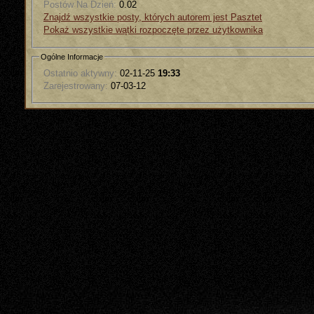
Postów Na Dzień:
0.02
Znajdź wszystkie posty, których autorem jest Pasztet
Pokaż wszystkie wątki rozpoczęte przez użytkownika
Ogólne Informacje
Ostatnio aktywny:
02-11-25
19:33
Zarejestrowany:
07-03-12