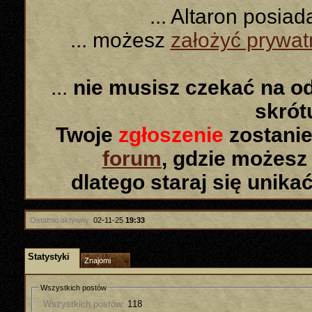
... Altaron posia
... możesz
założyć prywa
...
nie musisz czekać na o
skró
Twoje
zgłoszenie
zostanie
forum
, gdzie możesz
dlatego staraj się unika
Ostatnio aktywny:
02-11-25
19:33
Statystyki
Znajomi
Wszystkich postów
Wszystkich postów:
118