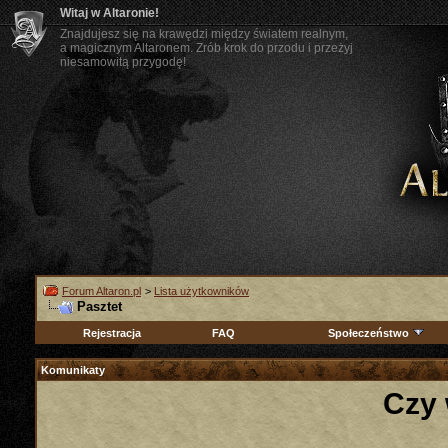
Witaj w Altaronie!
Znajdujesz się na krawędzi między światem realnym,
a magicznym Altaronem. Zrób krok do przodu i przeżyj
niesamowitą przygodę!
Forum Altaron.pl
>
Lista użytkowników
Pasztet
Rejestracja
FAQ
Społeczeństwo
Komunikaty
Czy 