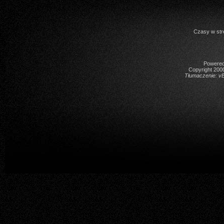
Czasy w str
Powered 
Copyright 2000
Tłumaczenie:
vB