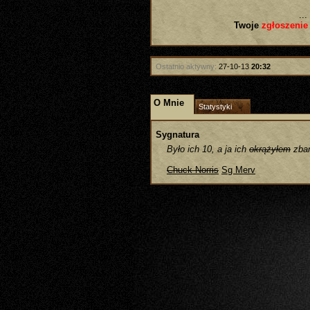
...
Twoje
zgłoszenie
Ostatnio aktywny:
27-10-13
20:32
O Mnie
Statystyki
Sygnatura
Było ich 10, a ja ich
okrążyłem
zba
Chuck Norris
Sg Merv