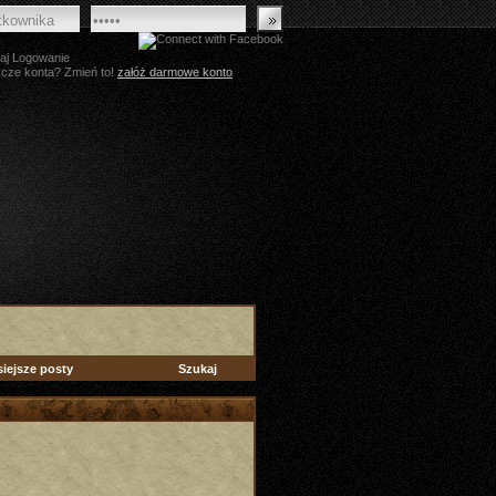
aj Logowanie
zcze konta? Zmień to!
załóż darmowe konto
siejsze posty
Szukaj