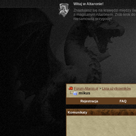
Witaj w Altaronie!
Znajdujesz się na krawędzi między ś
a magicznym Altaronem. Zrób krok do 
niesamowitą przygodę!
Forum Altaron.pl
>
Lista użytkowników
mikus
Rejestracja
FAQ
Komunikaty