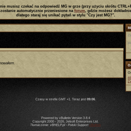
nie musisz czekać na odpowiedź MG w grze (przy użyciu skrótu CTRL+
zostanie automatycznie przeniesione na
forum
, gdzie możesz dokładnie
dlatego staraj się unikać pytań w stylu "Czy jest MG?".
Mi
Za
W
nowałem.
Os
Os
6
Z
Czasy w strefie GMT +1. Teraz jest
09:06
.
Powered by vBulletin Version 3.8.4
Copyright 2000 - 2026, Jelsoft Enterprises Ltd.
Tłumaczenie:
vBHELP.pl - Polski Support
vBulletin