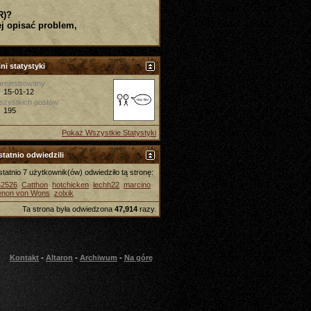
R)?
j opisać problem,
ni statystyki
rejestrowany
15-01-12
szystkich postów
195
Pokaż Wszystkie Statystyki
tatnio odwiedzili
tatnio 7 użytkownik(ów) odwiedziło tą stronę:
52526
Catthon
hotchicken
lechh22
marcino
enon von Wons
zolxik
Ta strona była odwiedzona
47,914
razy.
Kontakt
-
Altaron
-
Archiwum
-
Na górę