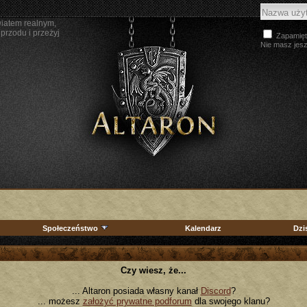
wiatem realnym,
przodu i przeżyj
Zapamięt
Nie masz jes
Społeczeństwo
Kalendarz
Dzi
Czy wiesz, że...
... Altaron posiada własny kanał
Discord
?
... możesz
założyć prywatne podforum
dla swojego klanu?