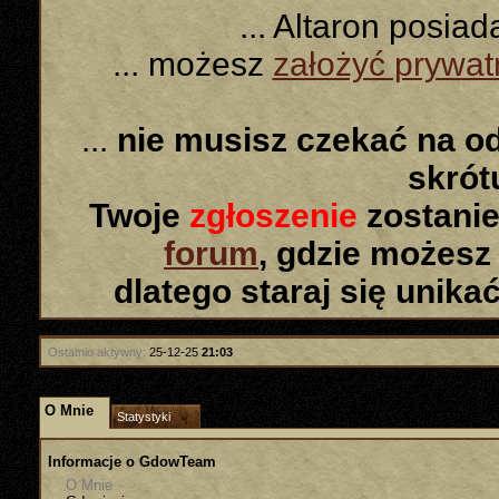
... Altaron posia
... możesz
założyć prywa
...
nie musisz czekać na o
skró
Twoje
zgłoszenie
zostanie
forum
, gdzie możesz
dlatego staraj się unika
Ostatnio aktywny:
25-12-25
21:03
O Mnie
Statystyki
Informacje o GdowTeam
O Mnie