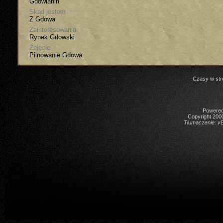
Gdowianin
Skąd jestem
Z Gdowa
Zainteresowania
Rynek Gdowski
Zajęcie
Pilnowanie Gdowa
Czasy w str
Powered 
Copyright 2000
Tłumaczenie:
vB