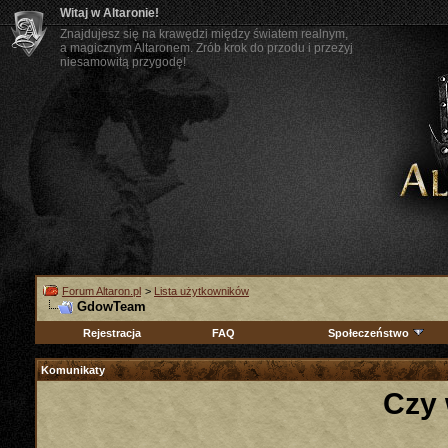
Witaj w Altaronie!
Znajdujesz się na krawędzi między światem realnym,
a magicznym Altaronem. Zrób krok do przodu i przeżyj
niesamowitą przygodę!
Forum Altaron.pl
>
Lista użytkowników
GdowTeam
Rejestracja
FAQ
Społeczeństwo
Komunikaty
Czy 