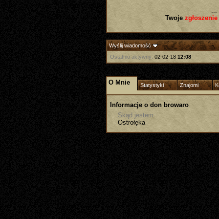
...
Twoje
zgłoszenie
Wyślij wiadomość
Ostatnio aktywny:
02-02-18
12:08
O Mnie
Statystyki
Znajomi
K
Informacje o don browaro
Skąd jestem
Ostrołęka