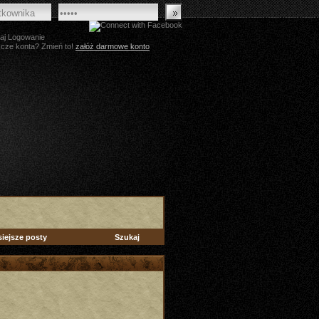
aj Logowanie
zcze konta? Zmień to!
załóż darmowe konto
siejsze posty
Szukaj