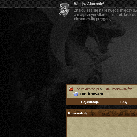
Witaj w Altaronie!
Znajdujesz się na krawędzi między ś
a magicznym Altaronem. Zrób krok do 
niesamowitą przygodę!
Forum Altaron.pl
>
Lista użytkowników
don browaro
Rejestracja
FAQ
Komunikaty