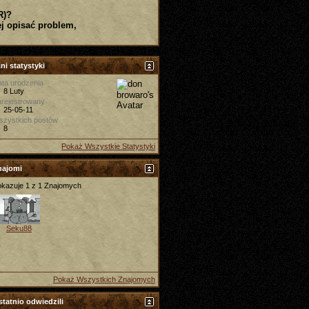
R)?
j opisać problem,
ni statystyki
ta urodzenia
8 Luty
rejestrowany
25-05-11
szystkich postów
8
Pokaż Wszystkie Statystyki
najomi
kazuje 1 z 1 Znajomych
Seku88
Pokaż Wszystkich Znajomych
tatnio odwiedzili