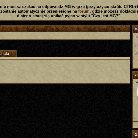
nie musisz czekać na odpowiedź MG w grze (przy użyciu skrótu CTRL+
zostanie automatycznie przeniesione na
forum
, gdzie możesz dokładnie
dlatego staraj się unikać pytań w stylu "Czy jest MG?".
Mi
Da
Za
ontakt
W
Z
Po
Os