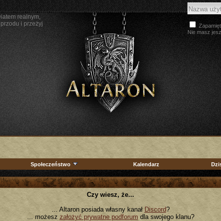
wiatem realnym,
przodu i przeżyj
Zapamięt
Nie masz jes
Społeczeństwo
Kalendarz
Dzi
Czy wiesz, że...
... Altaron posiada własny kanał
Discord
?
... możesz
założyć prywatne podforum
dla swojego klanu?