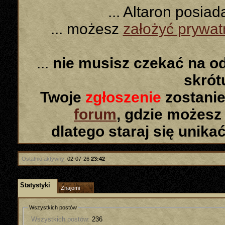
... Altaron posia
... możesz
założyć prywa
...
nie musisz czekać na o
skró
Twoje
zgłoszenie
zostanie
forum
, gdzie możesz
dlatego staraj się unika
Ostatnio aktywny:
02-07-26
23:42
Statystyki
Znajomi
Wszystkich postów
Wszystkich postów:
236