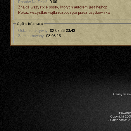
Postów Na Dzień:
0.06
Znajdź wszystkie posty, których autorem jest hejhop
Pokaż wszystkie wątki rozpoczęte przez użytkownika
Ogólne Informacje
Ostatnio aktywny:
02-07-26
23:42
Zarejestrowany:
08-03-15
Czasy w str
Powered 
Copyright 2000
Tłumaczenie:
vB