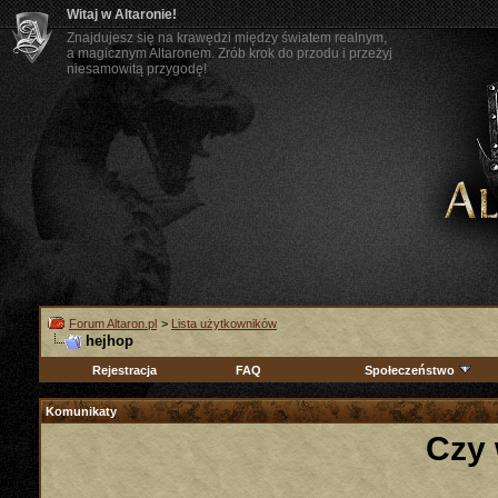
Witaj w Altaronie!
Znajdujesz się na krawędzi między światem realnym,
a magicznym Altaronem. Zrób krok do przodu i przeżyj
niesamowitą przygodę!
Forum Altaron.pl
>
Lista użytkowników
hejhop
Rejestracja
FAQ
Społeczeństwo
Komunikaty
Czy 