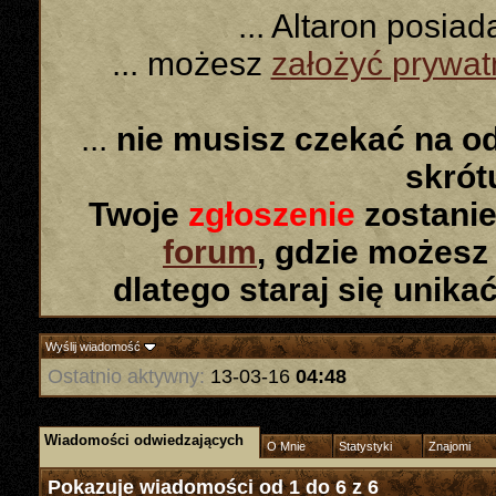
... Altaron posia
... możesz
założyć prywa
...
nie musisz czekać na o
skró
Twoje
zgłoszenie
zostanie
forum
, gdzie możesz
dlatego staraj się unika
Wyślij wiadomość
Ostatnio aktywny:
13-03-16
04:48
Wiadomości odwiedzających
O Mnie
Statystyki
Znajomi
Pokazuje wiadomości od 1 do
6
z
6