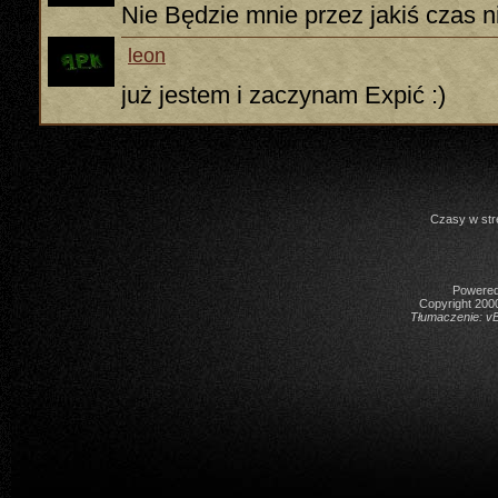
Nie Będzie mnie przez jakiś czas 
leon
już jestem i zaczynam Expić :)
Czasy w str
Powered 
Copyright 2000
Tłumaczenie:
vB