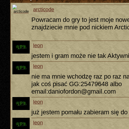
arcticode
Powracam do gry to jest moje now
znajdziecie mnie pod nickiem Arct
leon
jestem i gram może nie tak Aktywni
leon
nie ma mnie wchodzę raz po raz na
jak coś pisać GG:25479648 albo
email:daniofordon@gmail.com
leon
już jestem pomału zabieram się do
leon