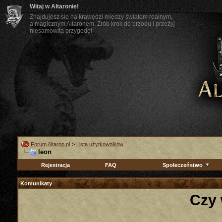
Witaj w Altaronie!
Znajdujesz się na krawędzi między światem realnym,
a magicznym Altaronem. Zrób krok do przodu i przeżyj
niesamowitą przygodę!
Forum Altaron.pl
>
Lista użytkowników
leon
Rejestracja
FAQ
Społeczeństwo
Komunikaty
Czy 