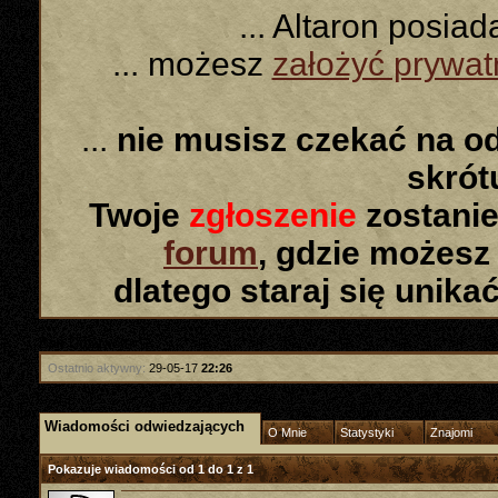
... Altaron posia
... możesz
założyć prywa
...
nie musisz czekać na o
skró
Twoje
zgłoszenie
zostanie
forum
, gdzie możesz
dlatego staraj się unika
Ban Dożywotni
Ostatnio aktywny:
29-05-17
22:26
Wiadomości odwiedzających
O Mnie
Statystyki
Znajomi
Pokazuje wiadomości od 1 do
1
z
1