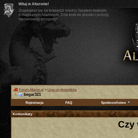
Witaj w Altaronie!
Znajdujesz się na krawędzi między światem realnym,
a magicznym Altaronem. Zrób krok do przodu i przeżyj
niesamowitą przygodę!
Forum Altaron.pl
>
Lista użytkowników
begar321
Rejestracja
FAQ
Społeczeństwo
Komunikaty
Czy 