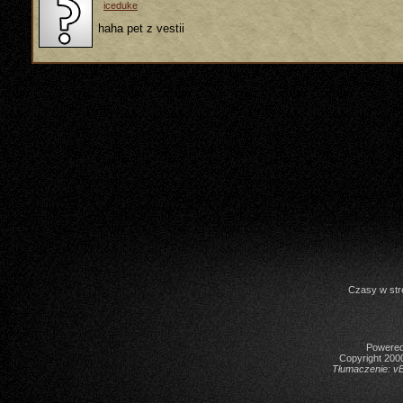
iceduke
haha pet z vestii
Czasy w str
Powered 
Copyright 2000
Tłumaczenie:
vB