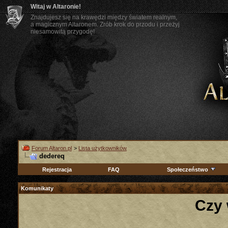
Witaj w Altaronie!
Znajdujesz się na krawędzi między światem realnym,
a magicznym Altaronem. Zrób krok do przodu i przeżyj
niesamowitą przygodę!
Forum Altaron.pl
>
Lista użytkowników
dedereq
Rejestracja
FAQ
Społeczeństwo
Komunikaty
Czy 