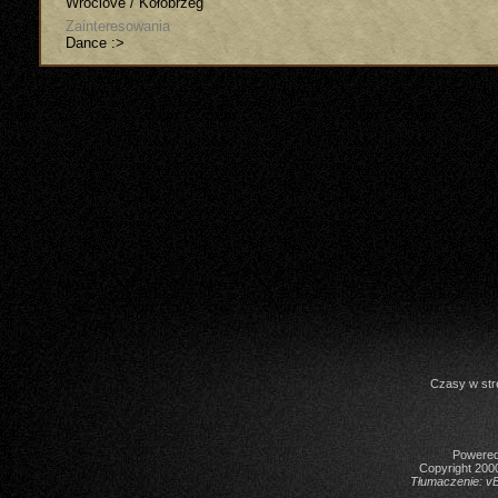
Wroclove / Kołobrzeg
Zainteresowania
Dance :>
Czasy w str
Powered 
Copyright 2000
Tłumaczenie:
vB