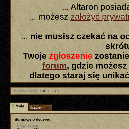
... Altaron posia
... możesz
założyć prywa
...
nie musisz czekać na o
skró
Twoje
zgłoszenie
zostanie
forum
, gdzie możesz
dlatego staraj się unika
Ostatnio aktywny:
05-01-13
13:05
O Mnie
Statystyki
Informacje o dedereq
Skąd jestem