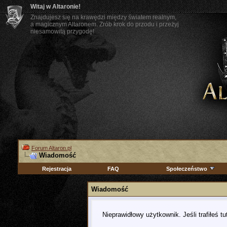
Witaj w Altaronie!
Znajdujesz się na krawędzi między światem realnym,
a magicznym Altaronem. Zrób krok do przodu i przeżyj
niesamowitą przygodę!
Forum Altaron.pl
Wiadomość
Rejestracja
FAQ
Społeczeństwo
Wiadomość
Nieprawidłowy użytkownik. Jeśli trafiłeś t