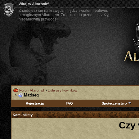
Witaj w Altaronie!
Znajdujesz się na krawędzi między światem realnym,
a magicznym Altaronem. Zrób krok do przodu i przeżyj
niesamowitą przygodę!
Forum Altaron.pl
>
Lista użytkowników
Matiseq
Rejestracja
FAQ
Społeczeństwo
Komunikaty
Czy 