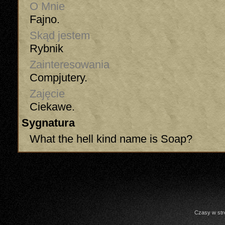
O Mnie
Fajno.
Skąd jestem
Rybnik
Zainteresowania
Compjutery.
Zajęcie
Ciekawe.
Sygnatura
What the hell kind name is Soap?
Czasy w str