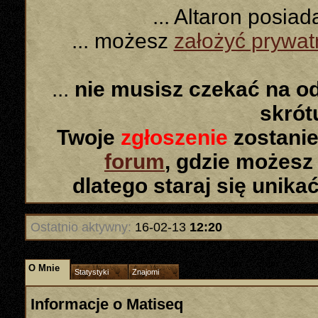
... Altaron posia
... możesz
założyć prywa
...
nie musisz czekać na o
skró
Twoje
zgłoszenie
zostanie
forum
, gdzie możesz
dlatego staraj się unika
Ostatnio aktywny:
16-02-13
12:20
O Mnie
Statystyki
Znajomi
Informacje o Matiseq