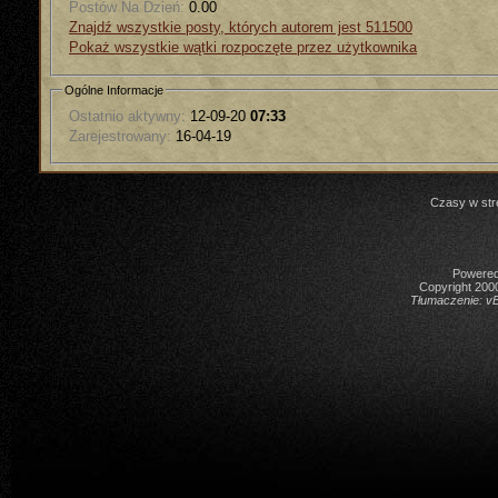
Postów Na Dzień:
0.00
Znajdź wszystkie posty, których autorem jest 511500
Pokaż wszystkie wątki rozpoczęte przez użytkownika
Ogólne Informacje
Ostatnio aktywny:
12-09-20
07:33
Zarejestrowany:
16-04-19
Czasy w str
Powered 
Copyright 2000
Tłumaczenie:
vB