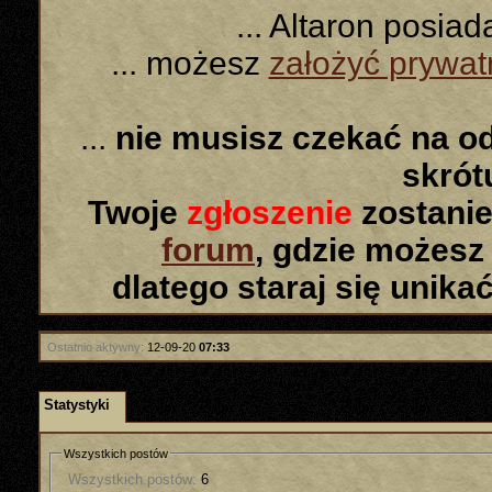
... Altaron posia
... możesz
założyć prywa
...
nie musisz czekać na o
skró
Twoje
zgłoszenie
zostanie
forum
, gdzie możesz
dlatego staraj się unika
Ostatnio aktywny:
12-09-20
07:33
Statystyki
Wszystkich postów
Wszystkich postów:
6