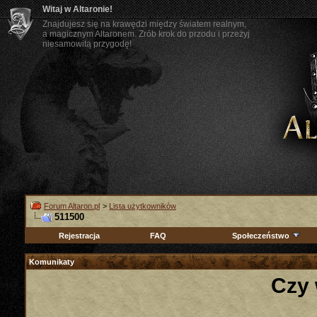
Witaj w Altaronie!
Znajdujesz się na krawędzi między światem realnym,
a magicznym Altaronem. Zrób krok do przodu i przeżyj
niesamowitą przygodę!
Forum Altaron.pl
>
Lista użytkowników
511500
Rejestracja
FAQ
Społeczeństwo
Komunikaty
Czy 