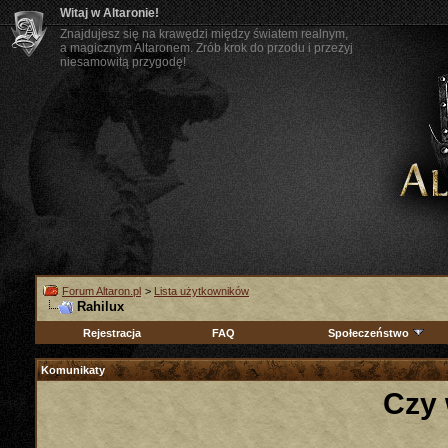
Witaj w Altaronie!
Znajdujesz się na krawędzi między światem realnym,
a magicznym Altaronem. Zrób krok do przodu i przeżyj
niesamowitą przygodę!
Forum Altaron.pl
>
Lista użytkowników
Rahilux
Rejestracja
FAQ
Społeczeństwo
Komunikaty
Czy 