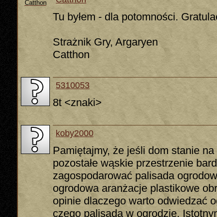
Tu byłem - dla potomności. Gratula
Strażnik Gry, Argaryen
Catthon
5310053
8t <znaki>
koby2000
Pamiętajmy, że jeśli dom stanie na 
pozostałe wąskie przestrzenie bar
zagospodarować palisada ogrodowa 
ogrodowa aranżacje plastikowe ob
opinie dlaczego warto odwiedzać o
czego palisada w ogrodzie. Istotn