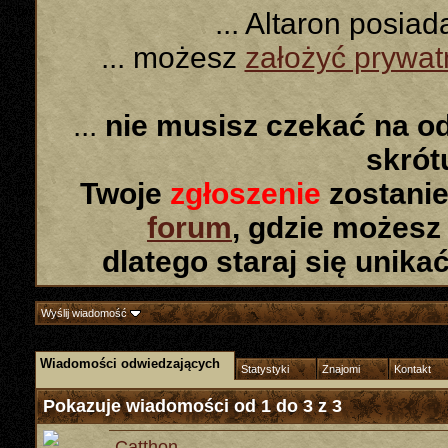
... Altaron posia
... możesz
założyć prywa
...
nie musisz czekać na o
skró
Twoje
zgłoszenie
zostanie
forum
, gdzie możesz
dlatego staraj się unika
Wyślij wiadomość
Wiadomości odwiedzających
Statystyki
Znajomi
Kontakt
Pokazuje wiadomości od 1 do
3
z
3
Catthon