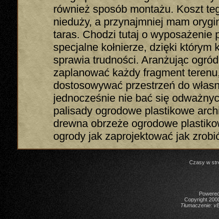
również sposób montażu. Koszt teg
nieduży, a przynajmniej mam orygin
taras. Chodzi tutaj o wyposażenie
specjalne kołnierze, dzięki którym 
sprawia trudności. Aranżując ogród
zaplanować każdy fragment terenu
dostosowywać przestrzeń do własn
jednocześnie nie bać się odważnyc
palisady ogrodowe plastikowe arch
drewna obrzeże ogrodowe plastik
ogrody jak zaprojektować jak zrobić
Czasy w str
Powered 
Copyright 2000
Tłumaczenie:
vB