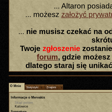
... Altaron posia
... możesz
założyć prywa
...
nie musisz czekać na o
skró
Twoje
zgłoszenie
zostanie
forum
, gdzie możesz
dlatego staraj się unika
O Mnie
Statystyki
Znajomi
Informacje o Mervakis
Skąd jestem
Katowice
Sygnatura