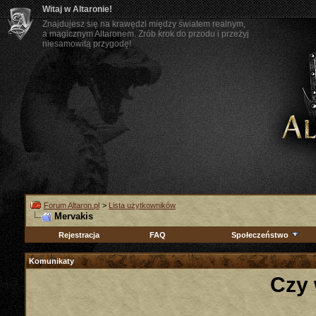
Witaj w Altaronie!
Znajdujesz się na krawędzi między światem realnym,
a magicznym Altaronem. Zrób krok do przodu i przeżyj
niesamowitą przygodę!
Forum Altaron.pl
>
Lista użytkowników
Mervakis
Rejestracja
FAQ
Społeczeństwo
Komunikaty
Czy 