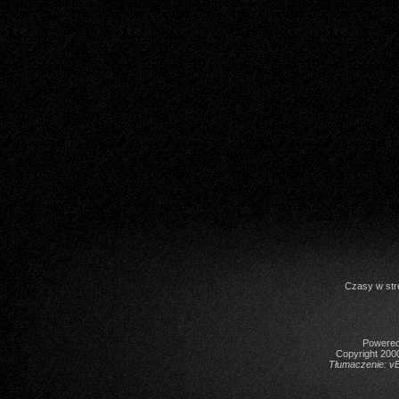
Czasy w str
Powered 
Copyright 2000
Tłumaczenie:
vB