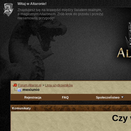
Witaj w Altaronie!
Znajdujesz się na krawędzi między światem realnym,
a magicznym Altaronem. Zrób krok do przodu i przeżyj
niesamowitą przygodę!
Forum Altaron.pl
>
Lista użytkowników
mexiunio
Rejestracja
FAQ
Społeczeństwo
Komunikaty
Czy 