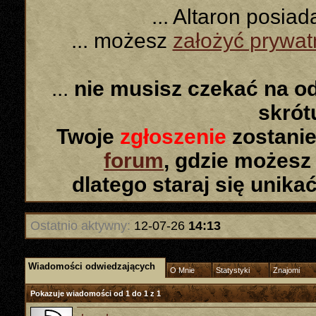
... Altaron posia
... możesz
założyć prywa
...
nie musisz czekać na o
skró
Twoje
zgłoszenie
zostanie
forum
, gdzie możesz
dlatego staraj się unika
Ostatnio aktywny:
12-07-26
14:13
Wiadomości odwiedzających
O Mnie
Statystyki
Znajomi
Pokazuje wiadomości od 1 do
1
z
1